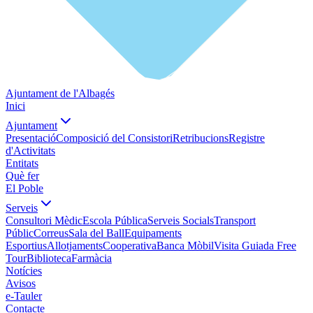
Ajuntament de l'Albagés
Inici
Ajuntament
Presentació
Composició del Consistori
Retribucions
Registre
d'Activitats
Entitats
Què fer
El Poble
Serveis
Consultori Mèdic
Escola Pública
Serveis Socials
Transport
Públic
Correus
Sala del Ball
Equipaments
Esportius
Allotjaments
Cooperativa
Banca Mòbil
Visita Guiada Free
Tour
Biblioteca
Farmàcia
Notícies
Avisos
e-Tauler
Contacte