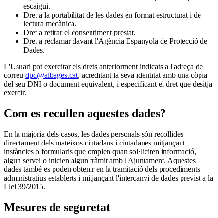
escaigui.
Dret a la portabilitat de les dades en format estructurat i de
lectura mecànica.
Dret a retirar el consentiment prestat.
Dret a reclamar davant l'Agència Espanyola de Protecció de
Dades.
L'Usuari pot exercitar els drets anteriorment indicats a l'adreça de
correu
dpd@albages.cat
, acreditant la seva identitat amb una còpia
del seu DNI o document equivalent, i especificant el dret que desitja
exercir.
Com es recullen aquestes dades?
En la majoria dels casos, les dades personals són recollides
directament dels mateixos ciutadans i ciutadanes mitjançant
instàncies o formularis que omplen quan sol·liciten informació,
algun servei o inicien algun tràmit amb l'Ajuntament. Aquestes
dades també es poden obtenir en la tramitació dels procediments
administratius establerts i mitjançant l'intercanvi de dades previst a la
Llei 39/2015.
Mesures de seguretat